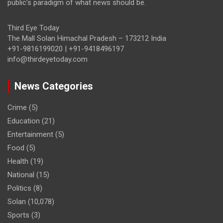
public’s paradigm of what news should be.
Third Eye Today
The Mall Solan Himachal Pradesh – 173212 India
+91-9816199020 | +91-9418496197
info@thirdeyetoday.com
News Categories
Crime
(5)
Education
(21)
Entertainment
(5)
Food
(5)
Health
(19)
National
(15)
Politics
(8)
Solan
(10,078)
Sports
(3)