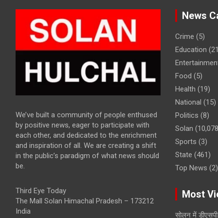
News Ca
Crime
(5)
Education
(21
Entertainmen
Food
(5)
Health
(19)
National
(15)
We’ve built a community of people enthused
Politics
(8)
by positive news, eager to participate with
Solan
(10,078
each other, and dedicated to the enrichment
Sports
(3)
and inspiration of all. We are creating a shift
State
(461)
in the public’s paradigm of what news should
be.
Top News
(2)
Third Eye Today
Most Vi
The Mall Solan Himachal Pradesh – 173212
India
सोलन में डीएसप