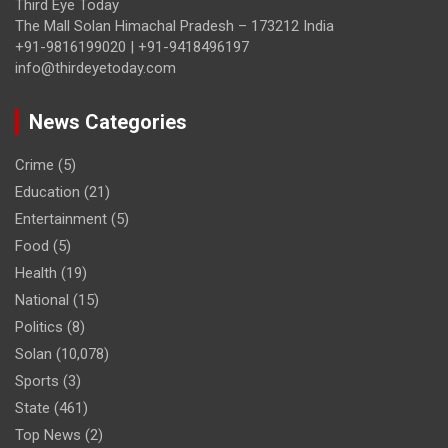
Third Eye Today
The Mall Solan Himachal Pradesh – 173212 India
+91-9816199020 | +91-9418496197
info@thirdeyetoday.com
News Categories
Crime
(5)
Education
(21)
Entertainment
(5)
Food
(5)
Health
(19)
National
(15)
Politics
(8)
Solan
(10,078)
Sports
(3)
State
(461)
Top News
(2)