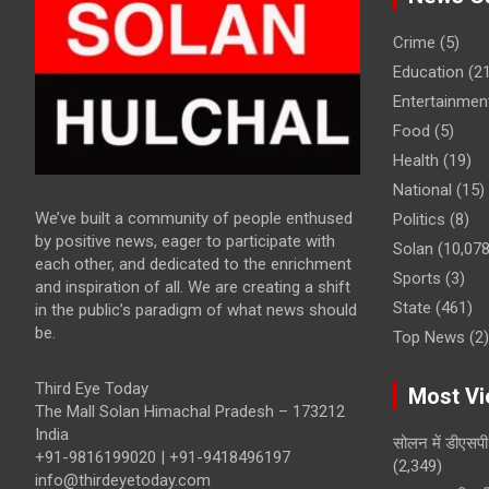
Crime
(5)
Education
(21
Entertainmen
Food
(5)
Health
(19)
National
(15)
We’ve built a community of people enthused
Politics
(8)
by positive news, eager to participate with
Solan
(10,078
each other, and dedicated to the enrichment
Sports
(3)
and inspiration of all. We are creating a shift
State
(461)
in the public’s paradigm of what news should
be.
Top News
(2)
Third Eye Today
Most Vi
The Mall Solan Himachal Pradesh – 173212
India
सोलन में डीएसप
+91-9816199020 | +91-9418496197
(2,349)
info@thirdeyetoday.com