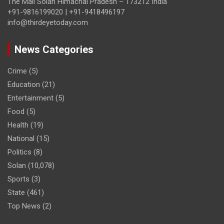
The Mall Solan Himachal Pradesh – 173212 India
+91-9816199020 | +91-9418496197
info@thirdeyetoday.com
News Categories
Crime
(5)
Education
(21)
Entertainment
(5)
Food
(5)
Health
(19)
National
(15)
Politics
(8)
Solan
(10,078)
Sports
(3)
State
(461)
Top News
(2)