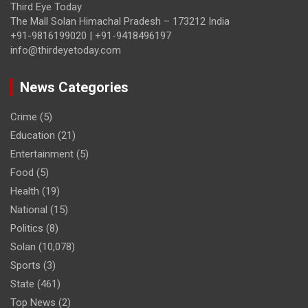
Third Eye Today
The Mall Solan Himachal Pradesh – 173212 India
+91-9816199020 | +91-9418496197
info@thirdeyetoday.com
News Categories
Crime
(5)
Education
(21)
Entertainment
(5)
Food
(5)
Health
(19)
National
(15)
Politics
(8)
Solan
(10,078)
Sports
(3)
State
(461)
Top News
(2)