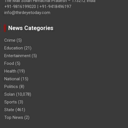
The Mall Solan Himachal Pradesh – 173212 India
+91-9816199020 | +91-9418496197
info@thirdeyetoday.com
News Categories
Crime
(5)
Education
(21)
Entertainment
(5)
Food
(5)
Health
(19)
National
(15)
Politics
(8)
Solan
(10,078)
Sports
(3)
State
(461)
Top News
(2)