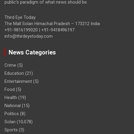
public’s paradigm of what news should be.
Third Eye Today
The Mall Solan Himachal Pradesh – 173212 India
+91-9816199020 | +91-9418496197
info@thirdeyetoday.com
News Categories
Crime
(5)
Education
(21)
Entertainment
(5)
Food
(5)
Health
(19)
National
(15)
Politics
(8)
Solan
(10,078)
Sports
(3)