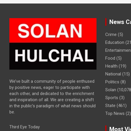
News Ca
Crime
(5)
Education
(21
Entertainmen
Food
(5)
Health
(19)
National
(15)
We’ve built a community of people enthused
Politics
(8)
by positive news, eager to participate with
Solan
(10,078
each other, and dedicated to the enrichment
Sports
(3)
and inspiration of all. We are creating a shift
State
(461)
in the public’s paradigm of what news should
be.
Top News
(2)
Third Eye Today
Most Vi