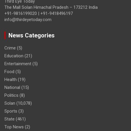
Third Eye Today
The Mall Solan Himachal Pradesh – 173212 India
+91-9816199020 | +91-9418496197
info@thirdeyetoday.com
News Categories
Crime
(5)
Education
(21)
Entertainment
(5)
Food
(5)
Health
(19)
National
(15)
Politics
(8)
Solan
(10,078)
Sports
(3)
State
(461)
Top News
(2)