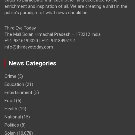
eager to participate with each other, and dedicated to the
enrichment and inspiration of all. We are creating a shift in the
public’s paradigm of what news should be.
Third Eye Today
The Mall Solan Himachal Pradesh – 173212 India
+91-9816199020 | +91-9418496197
info@thirdeyetoday.com
News Categories
Crime
(5)
Education
(21)
Entertainment
(5)
Food
(5)
Health
(19)
National
(15)
Politics
(8)
Solan
(10,078)